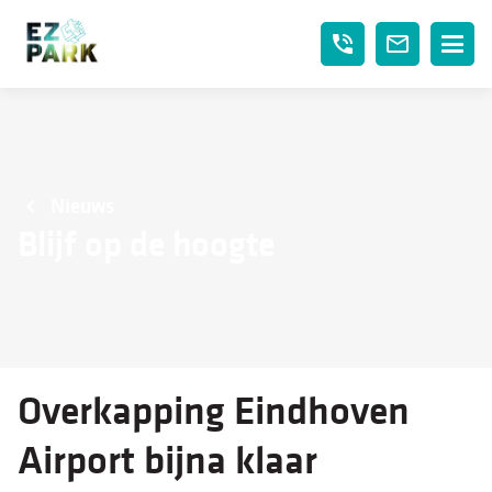
phone_in_talk
mail_outline
Nieuws
Blijf op de hoogte
Overkapping Eindhoven
Airport bijna klaar