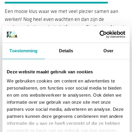
Een mooie klus waar we met veel plezier samen aan
werken! Nog heel even wachten en dan zijn de
werkzaamheden op het platform van Eindhoven Airport
gereed. Reizigers zullen vanaf medio november droog en
beschermd van weersinvloeden van en naar het vliegtuig
kunnen lopen en tegelijkertijd genieten van al het
Toestemming
Details
Over
bijzonders wat onze regio te bieden heeft. Binnenkort
meer!
Deze website maakt gebruik van cookies
BEKIJK HET ARTIKEL
We gebruiken cookies om content en advertenties te
personaliseren, om functies voor social media te bieden
en om ons websiteverkeer te analyseren. Ook delen we
informatie over uw gebruik van onze site met onze
partners voor social media, adverteren en analyse. Deze
partners kunnen deze gegevens combineren met andere
informatie die u aan ze heeft verstrekt of die ze hebben
verzameld op basis van uw gebruik van hun services.