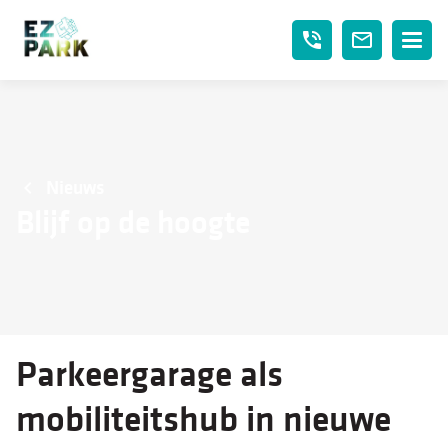
phone_in_talk
mail_outline
Nieuws
Blijf op de hoogte
Parkeergarage als
mobiliteitshub in nieuwe