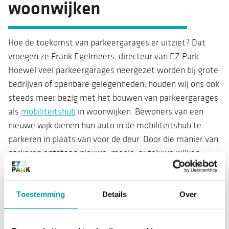
woonwijken
Hoe de toekomst van parkeergarages er uitziet? Dat
vroegen ze Frank Egelmeers, directeur van EZ Park.
Hoewel veel parkeergarages neergezet worden bij grote
bedrijven of openbare gelegenheden, houden wij ons ook
steeds meer bezig met het bouwen van parkeergarages
als
mobiliteitshub
in woonwijken. Bewoners van een
nieuwe wijk dienen hun auto in de mobiliteitshub te
parkeren in plaats van voor de deur. Door die manier van
parkeren ontstaan nieuwe, mooie, autoluwe wijken.
Daarbij kunnen er meer auto’s worden geparkeerd op
een kleiner oppervlak en kunnen ruimtes beter benut
worden. De mobiliteitshubs worden gecombineerd met
Toestemming
Details
Over
andere vormen van vervoer en uitgebreid met allerlei
voorzieningen. Winkels, afhaalpunten voor pakketjes,