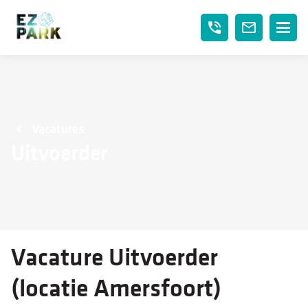
phone_in_talk
mail_outline
Vacatures
Uitvoerder
Vacature Uitvoerder
(locatie Amersfoort)