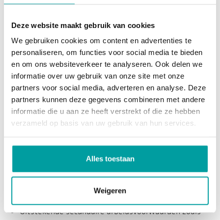
Je bent communicatief sterk, werkt goed samen,
Deze website maakt gebruik van cookies
hebt oog voor detail en stelt prioriteiten effectief;
Je bent proactief en hebt een hands-on mentaliteit;
We gebruiken cookies om content en advertenties te
personaliseren, om functies voor social media te bieden
Je hebt HBO werk- en denkniveau, een afgeronde HBO
en om ons websiteverkeer te analyseren. Ook delen we
opleiding richting Bouwkunde is een pré;
informatie over uw gebruik van onze site met onze
Je hebt minimaal 5 jaar relevante werkervaring als
partners voor social media, adverteren en analyse. Deze
uitvoerder binnen de utiliteitsbouw;
partners kunnen deze gegevens combineren met andere
Ervaring met BIM is een pré.
informatie die u aan ze heeft verstrekt of die ze hebben
verzameld op basis van uw gebruik van hun services.
Dit zoek jij verder in een baan:
Alles toestaan
Een uitstekend salaris dat meegroeit met jouw
ontwikkeling;
Weigeren
43 verlofdagen volgens de Cao Bouw & Infra;
Uitstekende secundaire arbeidsvoorwaarden zoals