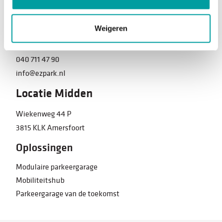
Locatie Zuid
Weigeren
Boven Zijde 7
5626 EB Eindhoven
040 711 47 90
info@ezpark.nl
Locatie Midden
Wiekenweg 44 P
3815 KLK Amersfoort
Oplossingen
Modulaire parkeergarage
Mobiliteitshub
Parkeergarage van de toekomst