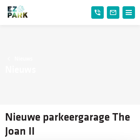
phone_in_talk
mail_outline
Nieuws
Nieuws
Nieuwe parkeergarage The
Joan II